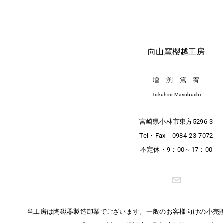
向山窯櫻越工房
増 渕 篤 宥
Tokuhiro Masubuchi
宮崎県小林市東方5296-3
Tel・Fax 0984-23-7072
​不定休・9：00～17：00
当工房は陶磁器製造卸業でございます。一般のお客様向けの小売