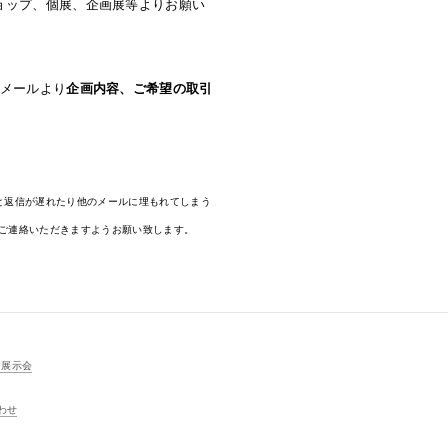
ョップ、個展、企画展等よりお願い
メールより
企画内容、ご希望の取引
。
と返信が遅れたり他のメールに埋もれてしまう
ご連絡いただきますようお願い致します。
展示会
わせ