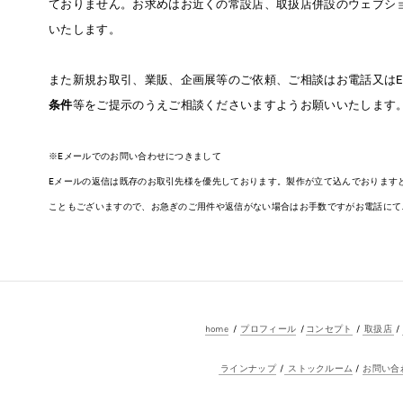
ておりません。お求めはお近くの常設店、取扱店併設のウェブシ
いたします。
また新規お取引、業販、企画展等のご依頼、ご相談はお電話又は
E
条件
等をご提示のうえご相談くださいますようお願いいたします
※Eメールでのお問い合わせにつきまして
Eメールの返信は既存のお取引先様を優先しております。製作が立て込んでおります
こともございますので、お急ぎのご用件や返信がない場合はお手数ですがお電話にて
home
/
プロフィール
/
コンセプト
/
取扱店
/
ラインナップ
/
ストックルーム
/
お問い合